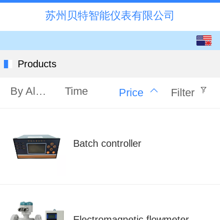
苏州贝特智能仪表有限公司
English
中文
Products
By Alphabet
Time
Price
Filter
Batch controller
Electromagnetic flowmeter