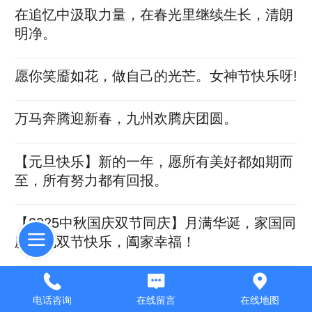
在追忆中汲取力量，在春光里继续生长，清朗
明净。
愿你笑靥如花，做自己的光芒。女神节快乐呀!
万马奔腾迎新春，九州欢腾庆团圆。
【元旦快乐】新的一年，愿所有美好都如期而
至，所有努力都有回报。
【2025中秋国庆双节同庆】月满华诞，家国同
庆。祝双节快乐，阖家幸福！
端午佳节至，愿您事业如龙舟破浪前行，生活
电话咨询
在线留言
在线地图
如香粽甜蜜圆满！