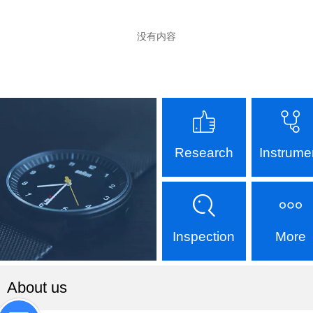
没有内容
Research
Instrume
Inspection
More
About us