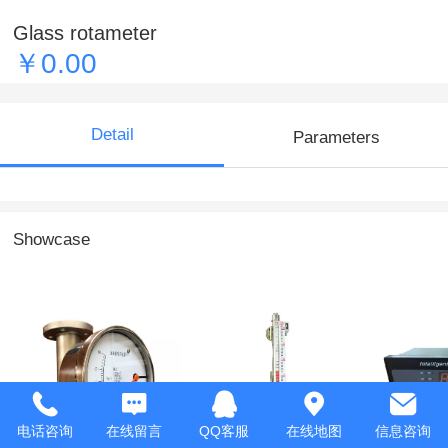
Glass rotameter
￥0.00
Detail
Parameters
Showcase
Metal tube
Magnetic fioat level
Flow int
电话咨询
在线留言
QQ客服
在线地图
信息咨询