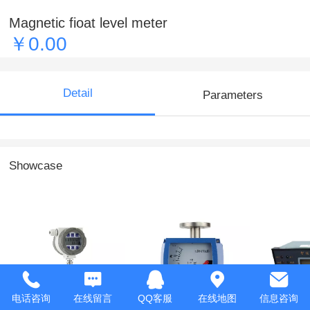
Magnetic fioat level meter
￥0.00
Detail
Parameters
Showcase
Liquid turbine
Metal tube
Batch co
电话咨询
在线留言
QQ客服
在线地图
信息咨询